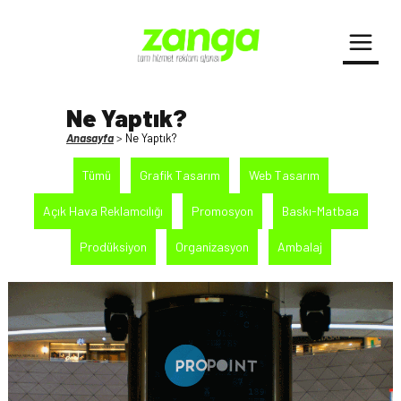
Ne Yaptık?
Anasayfa
>
Ne Yaptık?
Tümü
Grafik Tasarım
Web Tasarım
Açık Hava Reklamcılığı
Promosyon
Baskı-Matbaa
Prodüksiyon
Organizasyon
Ambalaj