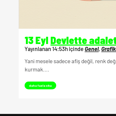
13 Eyl
Devlette adale
Yayınlanan 14:53h
içinde
Genel
,
Grafi
Yani mesele sadece afiş değil, renk de
kurmak....
daha fazla oku