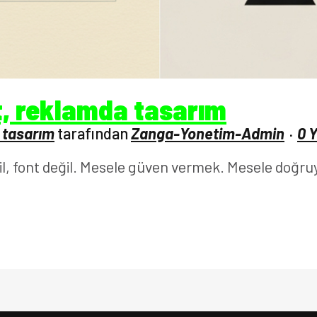
t, reklamda tasarım
k tasarım
tarafından
Zanga-Yonetim-Admin
0 
ğil, font değil. Mesele güven vermek. Mesele doğ